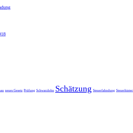
hndung
018
Schätzung
hau
neues Gesetz
Prüfung
Schwarzlohn
Steuerfahndung
Steuerhinte