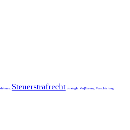
Steuerstrafrecht
rziehung
Strategie
Verjährung
Verschärfung