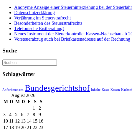
Anonyme Anzeige einer Steuerhinterziehung bei der Steuerfa
Datenschutzerklärung
Verjährung im Steuerstrafrecht
Besonderheiten des Steuerstrafrechts
Telefonische Erstberatung!
Neues Instrument der Steuerkontrolle: Kassen-Nachschau ab 2
Vorsteuerabzug auch bei Briefkastenadresse auf der Rechnung
Suche
Schlagwörter
Bundesgerichtshof
Anforderungen
Inhalte
Kasse
Kassen-Nachsc
August 2026
M
D
M
D
F
S
S
1
2
3
4
5
6
7
8
9
10
11
12
13
14
15
16
17
18
19
20
21
22
23