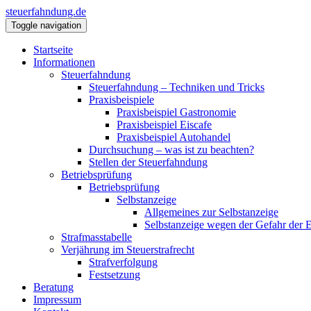
steuerfahndung.de
Toggle navigation
Startseite
Informationen
Steuerfahndung
Steuerfahndung – Techniken und Tricks
Praxisbeispiele
Praxisbeispiel Gastronomie
Praxisbeispiel Eiscafe
Praxisbeispiel Autohandel
Durchsuchung – was ist zu beachten?
Stellen der Steuerfahndung
Betriebsprüfung
Betriebsprüfung
Selbstanzeige
Allgemeines zur Selbstanzeige
Selbstanzeige wegen der Gefahr der 
Strafmasstabelle
Verjährung im Steuerstrafrecht
Strafverfolgung
Festsetzung
Beratung
Impressum