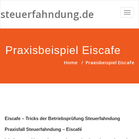
steuerfahndung.de
Toggl
navig
Praxisbeispiel Eiscafe
Home
/
Praxisbeispiel Eiscafe
Eiscafe – Tricks der Betriebsprüfung Steuerfahndung
Praxisfall Steuerfahndung – Eiscafé