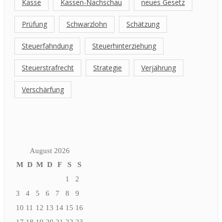
Kasse
Kassen-Nachschau
neues Gesetz
Prüfung
Schwarzlohn
Schätzung
Steuerfahndung
Steuerhinterziehung
Steuerstrafrecht
Strategie
Verjährung
Verschärfung
August 2026
M
D
M
D
F
S
S
1
2
3
4
5
6
7
8
9
10
11
12
13
14
15
16