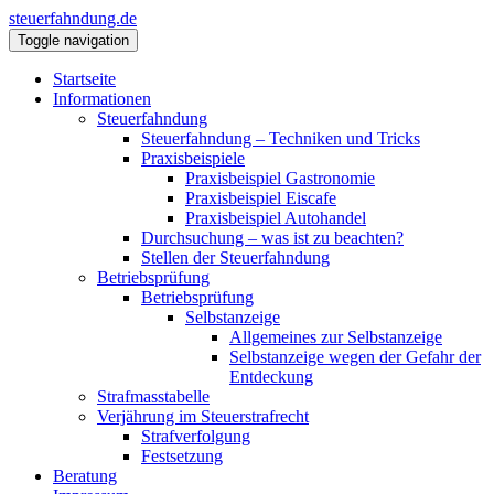
steuerfahndung.de
Toggle navigation
Startseite
Informationen
Steuerfahndung
Steuerfahndung – Techniken und Tricks
Praxisbeispiele
Praxisbeispiel Gastronomie
Praxisbeispiel Eiscafe
Praxisbeispiel Autohandel
Durchsuchung – was ist zu beachten?
Stellen der Steuerfahndung
Betriebsprüfung
Betriebsprüfung
Selbstanzeige
Allgemeines zur Selbstanzeige
Selbstanzeige wegen der Gefahr der
Entdeckung
Strafmasstabelle
Verjährung im Steuerstrafrecht
Strafverfolgung
Festsetzung
Beratung