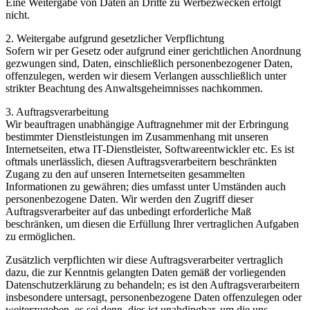
Eine Weitergabe von Daten an Dritte zu Werbezwecken erfolgt
nicht.
2. Weitergabe aufgrund gesetzlicher Verpflichtung
Sofern wir per Gesetz oder aufgrund einer gerichtlichen Anordnung
gezwungen sind, Daten, einschließlich personenbezogener Daten,
offenzulegen, werden wir diesem Verlangen ausschließlich unter
strikter Beachtung des Anwaltsgeheimnisses nachkommen.
3. Auftragsverarbeitung
Wir beauftragen unabhängige Auftragnehmer mit der Erbringung
bestimmter Dienstleistungen im Zusammenhang mit unseren
Internetseiten, etwa IT-Dienstleister, Softwareentwickler etc. Es ist
oftmals unerlässlich, diesen Auftragsverarbeitern beschränkten
Zugang zu den auf unseren Internetseiten gesammelten
Informationen zu gewähren; dies umfasst unter Umständen auch
personenbezogene Daten. Wir werden den Zugriff dieser
Auftragsverarbeiter auf das unbedingt erforderliche Maß
beschränken, um diesen die Erfüllung Ihrer vertraglichen Aufgaben
zu ermöglichen.
Zusätzlich verpflichten wir diese Auftragsverarbeiter vertraglich
dazu, die zur Kenntnis gelangten Daten gemäß der vorliegenden
Datenschutzerklärung zu behandeln; es ist den Auftragsverarbeitern
insbesondere untersagt, personenbezogene Daten offenzulegen oder
weiterzugeben, es sei denn, dies ist unabdingbar, um die uns