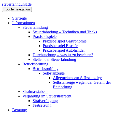
steuerfahndung.de
Toggle navigation
Startseite
Informationen
Steuerfahndung
Steuerfahndung – Techniken und Tricks
Praxisbeispiele
Praxisbeispiel Gastronomie
Praxisbeispiel Eiscafe
Praxisbeispiel Autohandel
Durchsuchung – was ist zu beachten?
Stellen der Steuerfahndung
Betriebsprüfung
Betriebsprüfung
Selbstanzeige
Allgemeines zur Selbstanzeige
Selbstanzeige wegen der Gefahr der
Entdeckung
Strafmasstabelle
Verjährung im Steuerstrafrecht
Strafverfolgung
Festsetzung
Beratung